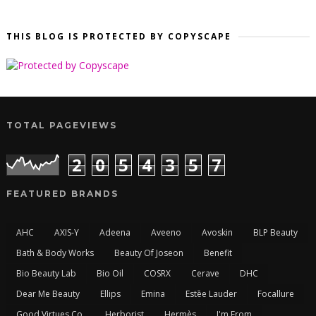
THIS BLOG IS PROTECTED BY COPYSCAPE
TOTAL PAGEVIEWS
2
0
5
4
3
5
7
FEATURED BRANDS
AHC
AXIS-Y
Adeena
Aveeno
Avoskin
BLP Beauty
Bath & Body Works
Beauty Of Joseon
Benefit
Bio Beauty Lab
Bio Oil
COSRX
Cerave
DHC
Dear Me Beauty
Ellips
Emina
Estēe Lauder
Focallure
Good Virtues Co.
Herborist
Hermès
I'm From