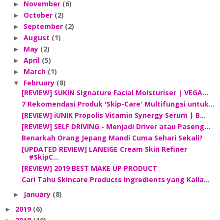
November
(6)
►
October
(2)
►
September
(2)
►
August
(1)
►
May
(2)
►
April
(5)
►
March
(1)
►
February
(8)
▼
[REVIEW] SUKIN Signature Facial Moisturiser | VEGA...
7 Rekomendasi Produk 'Skip-Care' Multifungsi untuk...
[REVIEW] iUNIK Propolis Vitamin Synergy Serum | B...
[REVIEW] SELF DRIVING - Menjadi Driver atau Paseng...
Benarkah Orang Jepang Mandi Cuma Sehari Sekali?
[UPDATED REVIEW] LANEIGE Cream Skin Refiner
#SkipC...
[REVIEW] 2019 BEST MAKE UP PRODUCT
Cari Tahu Skincare Products Ingredients yang Kalia...
January
(8)
►
2019
(6)
►