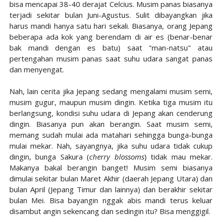
bisa mencapai 38-40 derajat Celcius. Musim panas biasanya
terjadi sekitar bulan Juni-Agustus. Sulit dibayangkan jika
harus mandi hanya satu hari sekali. Biasanya, orang Jepang
beberapa ada kok yang berendam di air es (benar-benar
bak mandi dengan es batu) saat "man-natsu" atau
pertengahan musim panas saat suhu udara sangat panas
dan menyengat.
Nah, lain cerita jika Jepang sedang mengalami musim semi,
musim gugur, maupun musim dingin. Ketika tiga musim itu
berlangsung, kondisi suhu udara di Jepang akan cenderung
dingin. Biasanya pun akan berangin. Saat musim semi,
memang sudah mulai ada matahari sehingga bunga-bunga
mulai mekar. Nah, sayangnya, jika suhu udara tidak cukup
dingin, bunga Sakura (
cherry blossoms
)
tidak mau mekar.
Makanya bakal berangin banget! Musim semi biasanya
dimulai sekitar bulan Maret Akhir (daerah Jepang Utara) dan
bulan April (Jepang Timur dan lainnya) dan berakhir sekitar
bulan Mei. Bisa bayangin nggak abis mandi terus keluar
disambut angin sekencang dan sedingin itu? Bisa menggigil.