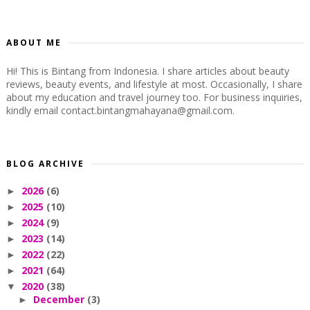
ABOUT ME
Hi! This is Bintang from Indonesia. I share articles about beauty
reviews, beauty events, and lifestyle at most. Occasionally, I share
about my education and travel journey too. For business inquiries,
kindly email contact.bintangmahayana@gmail.com.
BLOG ARCHIVE
2026
(6)
►
2025
(10)
►
2024
(9)
►
2023
(14)
►
2022
(22)
►
2021
(64)
►
2020
(38)
▼
December
(3)
►