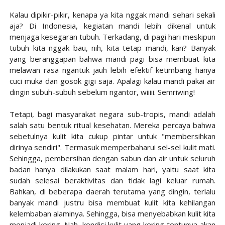
Kalau dipikir-pikir, kenapa ya kita nggak mandi sehari sekali
aja? Di Indonesia, kegiatan mandi lebih dikenal untuk
menjaga kesegaran tubuh. Terkadang, di pagi hari meskipun
tubuh kita nggak bau, nih, kita tetap mandi, kan? Banyak
yang beranggapan bahwa mandi pagi bisa membuat kita
melawan rasa ngantuk jauh lebih efektif ketimbang hanya
cuci muka dan gosok gigi saja. Apalagi kalau mandi pakai air
dingin subuh-subuh sebelum ngantor, wiiiii. Semriwing!
Tetapi, bagi masyarakat negara sub-tropis, mandi adalah
salah satu bentuk ritual kesehatan. Mereka percaya bahwa
sebetulnya kulit kita cukup pintar untuk "membersihkan
dirinya sendiri". Termasuk memperbaharui sel-sel kulit mati.
Sehingga, pembersihan dengan sabun dan air untuk seluruh
badan hanya dilakukan saat malam hari, yaitu saat kita
sudah selesai beraktivitas dan tidak lagi keluar rumah.
Bahkan, di beberapa daerah terutama yang dingin, terlalu
banyak mandi justru bisa membuat kulit kita kehilangan
kelembaban alaminya. Sehingga, bisa menyebabkan kulit kita
menjadi kering. Nah, kondisi kulit yang kering tentunya akan