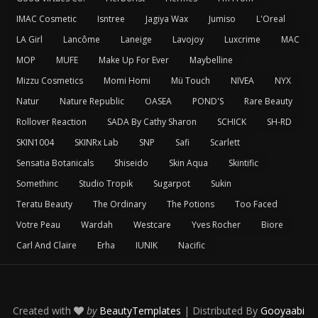
IMAC Cosmetic
Isntree
Jagiya Wax
Jumiso
L'Oreal
LA Girl
Lancôme
Laneige
Lavojoy
Luxcrime
MAC
MOP
MUFE
Make Up For Ever
Maybelline
Mizzu Cosmetics
Momi Homi
Mü Touch
NIVEA
NYX
Natur
Nature Republic
OASEA
POND'S
Rare Beauty
Rollover Reaction
SADA By Cathy Sharon
SCHICK
SH-RD
SKIN1004
SKINRx Lab
SNP
Safi
Scarlett
Sensatia Botanicals
Shiseido
Skin Aqua
Skintific
Somethinc
Studio Tropik
Sugarpot
Sukin
Teratu Beauty
The Ordinary
The Potions
Too Faced
Votre Peau
Wardah
Westcare
Yves Rocher
Biore
Carl And Claire
Erha
IUNIK
Nacific
Created with
by
BeautyTemplates
| Distributed By
Gooyaabi