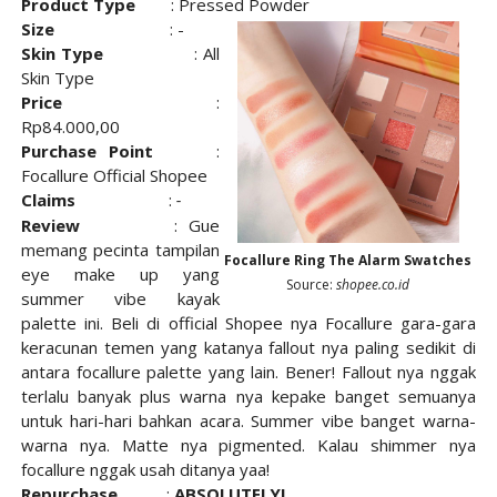
Product Type
: Pressed Powder
Size
: -
Skin Type
: All
Skin Type
Price
:
Rp84.000,00
Purchase Point
:
Focallure Official Shopee
Claims
:
-
Review
: Gue
memang pecinta tampilan
Focallure Ring The Alarm Swatches
eye make up yang
Source:
shopee.co.id
summer vibe kayak
palette ini.
Beli di official Shopee nya Focallure gara-gara
keracunan temen yang katanya fallout nya paling sedikit di
antara focallure palette yang lain. Bener! Fallout nya nggak
terlalu banyak plus warna nya kepake banget semuanya
untuk hari-hari bahkan acara. Summer vibe banget warna-
warna nya. Matte nya pigmented. Kalau shimmer nya
focallure nggak usah ditanya yaa!
Repurchase
:
ABSOLUTELY!