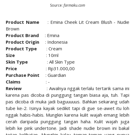
Source:
farmaku.com
Product Name
:
Emina Cheek Lit Cream Blush - Nudie
Brown
Product Brand
: Emina
Product Origin
: Indonesia
Product Type
: Cream
Size
: 10ml
Skin Type
: All Skin Type
Price
: Rp31.000,00
Purchase Point
: Guardian
Claims
: -
Review
: Awalnya nggak terlalu tertarik sama ini
karena pas dicoba di punggung tangan biasa aja, tuh. Tapi
pas dicoba di muka jadi baguuuuus. Bahkan sekarang udah
tube ke-2. Isinya kayak sedikit tapi di gue se-awet itu loh
nggak habis-habis. Mungkin karena kulit wajah emang lebih
cerah daripada punggung tangan haha. Kulit wajah juga
lebih ke pink undertone. Jadi shade nudie brown ini bakal
tetap kelihatan. Mungkin kalau teman-teman yang punya