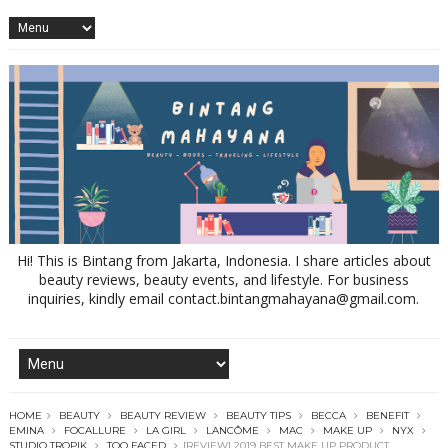
Hi! This is Bintang from Jakarta, Indonesia. I share articles about
beauty reviews, beauty events, and lifestyle. For business
inquiries, kindly email contact.bintangmahayana@gmail.com.
HOME
BEAUTY
BEAUTY REVIEW
BEAUTY TIPS
BECCA
BENEFIT
EMINA
FOCALLURE
LA GIRL
LANCÔME
MAC
MAKE UP
NYX
STUDIO TROPIK
TOO FACED
[REVIEW] 2019 BEST MAKE UP PRODUCT