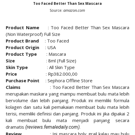
Too Faced Better Than Sex Mascara
amazon.com
Source:
Product Name
:
Too Faced Better Than Sex Mascara
(Non Waterproof) Full Size
Product Brand
: Too Faced
Product Origin
: USA
Product Type
: Mascara
Size
: 8ml (Full Size)
Skin Type
: All Skin Type
Price
: Rp382.000,00
Purchase Point
: Sephora Offline Store
Claims
:
Too Faced Better Than Sex Mascara
merupakan maskara yang mampu membuat bulu mata lebih
bervolume dan lebih panjang. Produk ini memiliki formula
kolagen dan satu kali pemakaian membuat bulu mata lebih
terisi, memiliki definisi dan panjang. Produk ini jika dipakai 2
kali membuat bulu mata menjadi panjang secara
dramatis
(
reviews.femaledaily.com).
Review
: Ini mascara holy grail kalau mau bulu