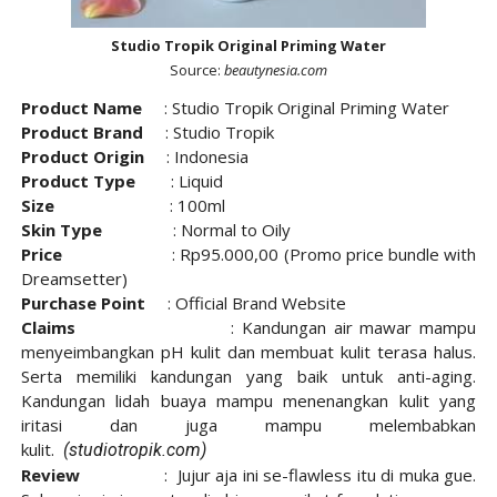
Studio Tropik Original Priming Water
Source:
beautynesia.com
Product Name
:
Studio Tropik Original Priming Water
Product Brand
: Studio Tropik
Product Origin
: Indonesia
Product Type
: Liquid
Size
: 100ml
Skin Type
: Normal to Oily
Price
: Rp95.000,00 (Promo price bundle with
Dreamsetter)
Purchase Point
:
Official Brand Website
Claims
:
Kandungan air mawar mampu
menyeimbangkan pH kulit dan membuat kulit terasa halus.
Serta memiliki kandungan yang baik untuk anti-aging.
Kand
ungan lidah buaya mampu menenangkan kulit yang
iritasi dan juga mampu melembabkan
kulit.
(studiotropik.com
)
Review
: Jujur aja ini se-flawless itu di muka gue.