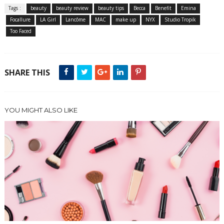
Tags :
beauty
beauty review
beauty tips
Becca
Benefit
Emina
Focallure
LA Girl
Lancôme
MAC
make up
NYX
Studio Tropik
Too Faced
SHARE THIS
YOU MIGHT ALSO LIKE