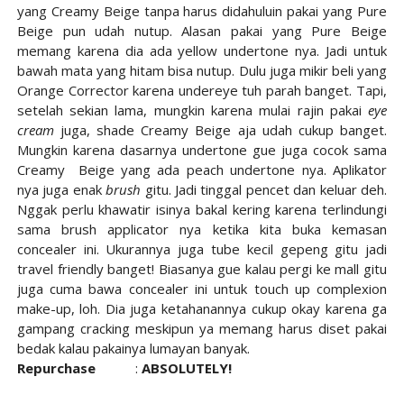
yang Creamy Beige tanpa harus didahuluin pakai yang Pure
Beige pun udah nutup. Alasan pakai yang Pure Beige
memang karena dia ada yellow undertone nya. Jadi untuk
bawah mata yang hitam bisa nutup. Dulu juga mikir beli yang
Orange Corrector karena undereye tuh parah banget. Tapi,
setelah sekian lama, mungkin karena mulai rajin pakai
eye
cream
juga, shade Creamy Beige aja udah cukup banget.
Mungkin karena dasarnya undertone gue juga cocok sama
Creamy Beige yang ada peach undertone nya. Aplikator
nya juga enak
brush
gitu. Jadi tinggal pencet dan keluar deh.
Nggak perlu khawatir isinya bakal kering karena terlindungi
sama brush applicator nya ketika kita buka kemasan
concealer ini. Ukurannya juga tube kecil gepeng gitu jadi
travel friendly banget! Biasanya gue kalau pergi ke mall gitu
juga cuma bawa concealer ini untuk touch up complexion
make-up, loh. Dia juga ketahanannya cukup okay karena ga
gampang cracking meskipun ya memang harus diset pakai
bedak kalau pakainya lumayan banyak.
Repurchase
:
ABSOLUTELY!