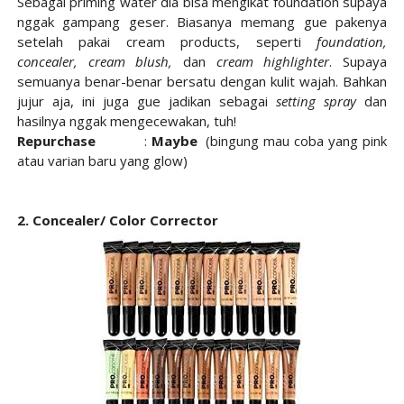
Sebagai priming water dia bisa mengikat foundation supaya
nggak gampang geser. Biasanya memang gue pakenya
setelah pakai cream products, seperti
foundation,
concealer, cream blush,
dan
cream highlighter
. Supaya
semuanya benar-benar bersatu dengan kulit wajah. Bahkan
jujur aja, ini juga gue jadikan sebagai
setting spray
dan
hasilnya nggak mengecewakan, tuh!
Repurchase
:
Maybe
(bingung mau coba yang pink
atau varian baru yang glow)
2. Concealer/ Color Corrector