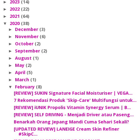
2023
(14)
►
2022
(22)
►
2021
(64)
►
2020
(38)
▼
December
(3)
►
November
(6)
►
October
(2)
►
September
(2)
►
August
(1)
►
May
(2)
►
April
(5)
►
March
(1)
►
February
(8)
▼
[REVIEW] SUKIN Signature Facial Moisturiser | VEGA...
7 Rekomendasi Produk 'Skip-Care' Multifungsi untuk...
[REVIEW] iUNIK Propolis Vitamin Synergy Serum | B...
[REVIEW] SELF DRIVING - Menjadi Driver atau Paseng...
Benarkah Orang Jepang Mandi Cuma Sehari Sekali?
[UPDATED REVIEW] LANEIGE Cream Skin Refiner
#SkipC...