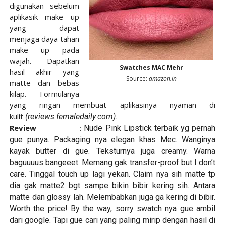
digunakan sebelum
aplikasik make up
yang dapat
menjaga daya tahan
make up pada
wajah. Dapatkan
Swatches MAC Mehr
hasil akhir yang
Source:
amazon.in
matte dan bebas
kilap. Formulanya
yang ringan membuat aplikasinya nyaman di
kulit
(
reviews.femaledaily.com).
Review
:
Nude Pink Lipstick terbaik yg pernah
gue punya. Packaging nya elegan khas Mec. Wanginya
kayak butter di gue. Teksturnya juga creamy. Warna
baguuuus bangeeet. Memang gak transfer-proof but I don’t
care. Tinggal touch up lagi yekan. Claim nya sih matte tp
dia gak matte2 bgt sampe bikin bibir kering sih. Antara
matte dan glossy lah. Melembabkan juga ga kering di bibir.
Worth the price! By the way, sorry swatch nya gue ambil
dari google. Tapi gue cari yang paling mirip dengan hasil di