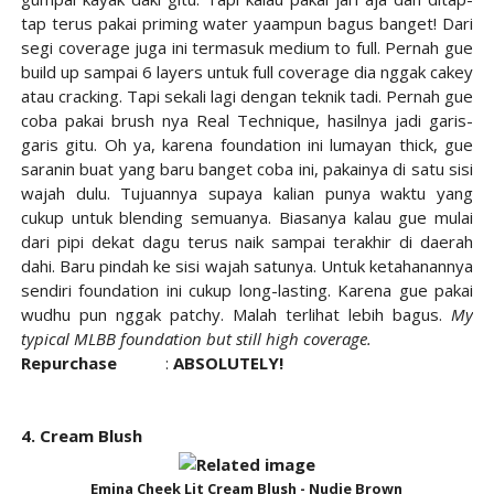
tap terus pakai priming water yaampun bagus banget! Dari
segi coverage juga ini termasuk medium to full. Pernah gue
build up sampai 6 layers untuk full coverage dia nggak cakey
atau cracking. Tapi sekali lagi dengan teknik tadi. Pernah gue
coba pakai brush nya Real Technique, hasilnya jadi garis-
garis gitu. Oh ya, karena foundation ini lumayan thick, gue
saranin buat yang baru banget coba ini, pakainya di satu sisi
wajah dulu. Tujuannya supaya kalian punya waktu yang
cukup untuk blending semuanya. Biasanya kalau gue mulai
dari pipi dekat dagu terus naik sampai terakhir di daerah
dahi. Baru pindah ke sisi wajah satunya. Untuk ketahanannya
sendiri foundation ini cukup long-lasting. Karena gue pakai
wudhu pun nggak patchy. Malah terlihat lebih bagus.
My
typical MLBB foundation but still high coverage.
Repurchase
:
ABSOLUTELY!
4. Cream Blush
Emina Cheek Lit Cream Blush - Nudie Brown