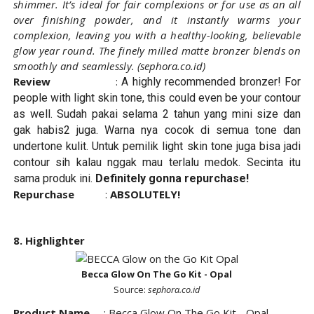
shimmer. It’s ideal for fair complexions or for use as an all
over finishing powder, and it instantly warms your
complexion, leaving you with a healthy-looking, believable
glow year round. The finely milled matte bronzer blends on
smoothly and seamlessly.
(sephora.co.id
)
Review
:
A highly recommended bronzer! For
people with light skin tone, this could even be your contour
as well. Sudah pakai selama 2 tahun yang mini size dan
gak habis2 juga. Warna nya cocok di semua tone dan
undertone kulit. Untuk pemilik light skin tone juga bisa jadi
contour sih kalau nggak mau terlalu medok. Secinta itu
sama produk ini.
Definitely gonna repurchase!
Repurchase
:
ABSOLUTELY!
8. Highlighter
Becca Glow On The Go Kit - Opal
Source:
sephora.co.id
Product Name
:
Becca Glow On The Go Kit - Opal