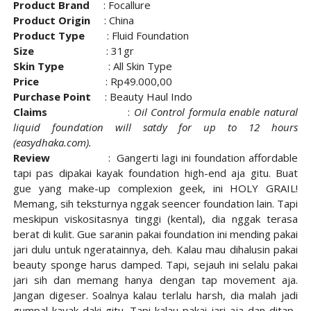
Product Brand
: Focallure
Product Origin
: China
Product Type
: Fluid Foundation
Size
: 31gr
Skin Type
: All Skin Type
Price
: Rp49.000,00
Purchase Point
: Beauty Haul Indo
Claims
:
Oil Control formula enable natural
liquid foundation will satdy for up to 12 hours
(easydhaka.com).
Review
: Gangerti lagi ini foundation affordable
tapi pas dipakai kayak foundation high-end aja gitu. Buat
gue yang make-up complexion geek, ini HOLY GRAIL!
Memang, sih teksturnya nggak seencer foundation lain. Tapi
meskipun viskositasnya tinggi (kental), dia nggak terasa
berat di kulit. Gue saranin pakai foundation ini mending pakai
jari dulu untuk ngeratainnya, deh. Kalau mau dihalusin pakai
beauty sponge harus damped. Tapi, sejauh ini selalu pakai
jari sih dan memang hanya dengan tap movement aja.
Jangan digeser. Soalnya kalau terlalu harsh, dia malah jadi
gumpal kayak daki gitu. Tapi kalau pakai jari aja dan ditap-