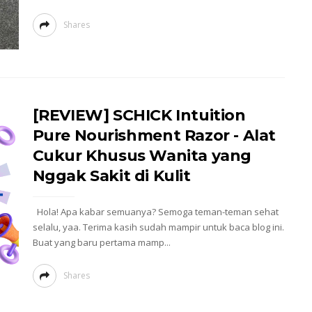
Shares
[REVIEW] SCHICK Intuition
Pure Nourishment Razor - Alat
Cukur Khusus Wanita yang
Nggak Sakit di Kulit
Hola! Apa kabar semuanya? Semoga teman-teman sehat
selalu, yaa. Terima kasih sudah mampir untuk baca blog ini.
Buat yang baru pertama mamp...
Shares