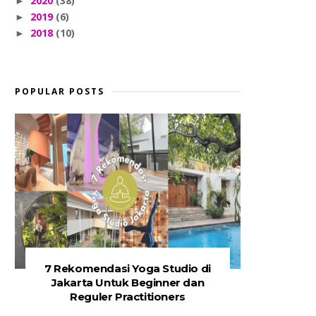
2020
(38)
►
2019
(6)
►
2018
(10)
►
POPULAR POSTS
7 Rekomendasi Yoga Studio di
Jakarta Untuk Beginner dan
Reguler Practitioners