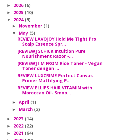
2026
(6)
►
2025
(10)
►
2024
(9)
▼
November
(1)
►
May
(5)
▼
REVIEW LAVOJOY Hold Me Tight Pro
Scalp Essence Spr...
[REVIEW] SCHICK Intuition Pure
Nourishment Razor -...
[REVIEW] I'M FROM Rice Toner - Vegan
Toner dengan ...
REVIEW LUXCRIME Perfect Canvas
Primer Mattifying P...
REVIEW ELLIPS HAIR VITAMIN with
Moroccan Oil- Smoo...
April
(1)
►
March
(2)
►
2023
(14)
►
2022
(22)
►
2021
(64)
►