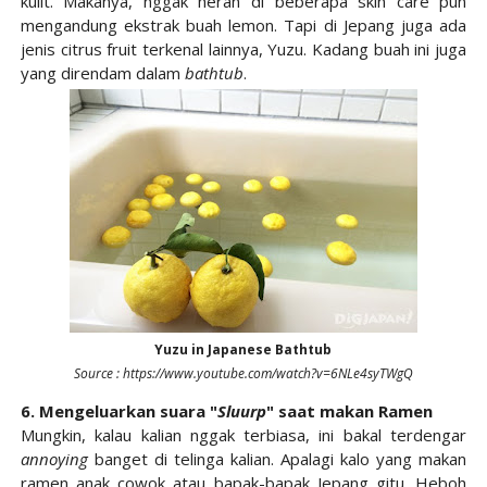
kulit. Makanya, nggak heran di beberapa skin care pun
mengandung ekstrak buah lemon. Tapi di Jepang juga ada
jenis citrus fruit terkenal lainnya, Yuzu. Kadang buah ini juga
yang direndam dalam
bathtub
.
Yuzu in Japanese Bathtub
Source : https://www.youtube.com/watch?v=6NLe4syTWgQ
6. Mengeluarkan suara "
Sluurp
" saat makan Ramen
Mungkin, kalau kalian nggak terbiasa, ini bakal terdengar
annoying
banget di telinga kalian. Apalagi kalo yang makan
ramen anak cowok atau bapak-bapak Jepang gitu. Heboh