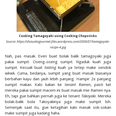
Cooking Tamagoyaki using Cooking Chopsticks
Source: https://shizuokagourmet.files.wordpress.com/2008/07/tamagoyaki-
recipe-4.jpg
Nah, pas masak. Even buat bolak balik tamagoyaki juga
pakai sumpit. Oseng-oseng sumpit. Ngaduk kuah juga
sumpit. Kecuali buat
tasting
kuah ya tetep make sendok
wkwk. Cuma, bedanya, sumpit yang buat masak biasanya
berbahan kayu dan jauh lebih panjang. Hampir 2x panjang
sumpit makan. Kalo kalian ke
tenant Ramen
, pasti liat
mereka pakai sumpit macem ini buat masak mie Ramen nya.
Eh, tapi gue bahkan pernah juga ke tenant
Takoyaki
. Mereka
bolak-balik bola Takoyakinya juga make sumpit loh.
Semenjak saat itu, gue ketagihan kalo masak sok-sokan
make sumpit juga kadang haha.