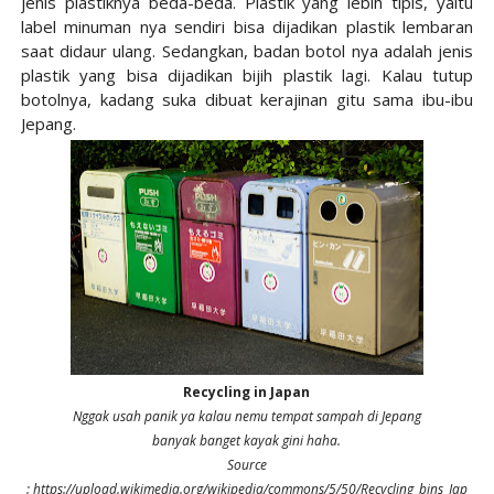
jenis plastiknya beda-beda. Plastik yang lebih tipis, yaitu
label minuman nya sendiri bisa dijadikan plastik lembaran
saat didaur ulang. Sedangkan, badan botol nya adalah jenis
plastik yang bisa dijadikan bijih plastik lagi. Kalau tutup
botolnya, kadang suka dibuat kerajinan gitu sama ibu-ibu
Jepang.
Recycling in Japan
Nggak usah panik ya kalau nemu tempat sampah di Jepang
banyak banget kayak gini haha.
Source
: https://upload.wikimedia.org/wikipedia/commons/5/50/Recycling_bins_Jap