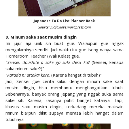
Japanese To Do List Planner Book
Source: filofaxlove.wordpress.com
9. Minum sake saat musim dingin
Ini jujur aja unik sih buat gue. Walaupun gue nggak
mengalaminya sendiri. Jadi waktu itu gue iseng nanya sama
Homeroom Teacher (Wali Kelas) gue.
"
Sensei, doushite o sake ga suki desu ka?
(Sensei, kenapa
suka minum sake?)"
"
Karada ni attakai kara
. (Karena hangat di tubuh)"
Jadi, Sensei gue cerita kalau dengan minum sake saat
musim dingin, bisa membantu menghangatkan tubuh.
Sebenarnya, banyak orang Jepang yang nggak suka sama
sake sih. Karena, rasanya pahit banget katanya. Tapi,
khusus saat musim dingin, terkadang mereka maksain
minum biarpun dikit supaya merasa lebih hangat dalam
tubuhnya.