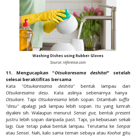
Washing Dishes using Rubber Gloves
Source: reference.com
11. Mengucapkan "
Otsukaresama deshita!
" setelah
selesai beraktifitas bersama
Kata
"Otsukaresama deshita"
bentuk lampau dari
Otsukaresama desu.
Kata aslinya sebenarnya hanya
Otsukare.
Tapi
Otsukaresama
lebih sopan. Ditambah
suffix
"desu" a
palagi jadi lampau lebih sopan. Itu yang lumrah
diyakini sih. Walaupun menurut
Sensei gue,
bentuk
present
justru lebih sopan daripada past. Tapi, ya kebiasaan sekali
lagi. Gue tetap pakai bentuk lampau. Terutama ke
Senpai
atau
Sensei.
Nah, kalo sama teman sebaya atau
Koohai
gitu