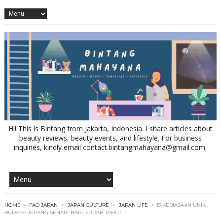
Hi! This is Bintang from Jakarta, Indonesia. I share articles about
beauty reviews, beauty events, and lifestyle. For business
inquiries, kindly email contact.bintangmahayana@gmail.com.
HOME
FAQ JAPAN
JAPAN CULTURE
JAPAN LIFE
15 KEBIASAAN UNIK
BUDAYA JEPANG SEHARI-HARI, SUDAH TAHU?