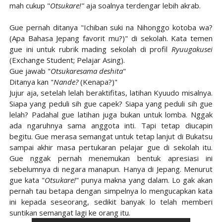
mah cukup "
Otsukare!"
aja soalnya terdengar lebih akrab.
Gue pernah ditanya "Ichiban suki na Nihonggo kotoba wa?
(Apa Bahasa Jepang favorit mu?)" di sekolah. Kata temen
gue ini untuk rubrik mading sekolah di profil
Ryuugakusei
(Exchange Student; Pelajar Asing).
Gue jawab "
Otsukaresama deshita
"
Ditanya kan "
Nande?
(Kenapa?)"
Jujur aja, setelah lelah beraktifitas, latihan Kyuudo misalnya.
Siapa yang peduli sih gue capek? Siapa yang peduli sih gue
lelah? Padahal gue latihan juga bukan untuk lomba. Nggak
ada ngaruhnya sama anggota inti. Tapi tetap diucapin
begitu. Gue merasa semangat untuk tetap lanjut di Bukatsu
sampai akhir masa pertukaran pelajar gue di sekolah itu.
Gue nggak pernah menemukan bentuk apresiasi ini
sebelumnya di negara manapun. Hanya di Jepang. Menurut
gue kata "
Otsukare!
" punya makna yang dalam. Lo gak akan
pernah tau betapa dengan simpelnya lo mengucapkan kata
ini kepada seseorang, sedikit banyak lo telah memberi
suntikan semangat lagi ke orang itu.