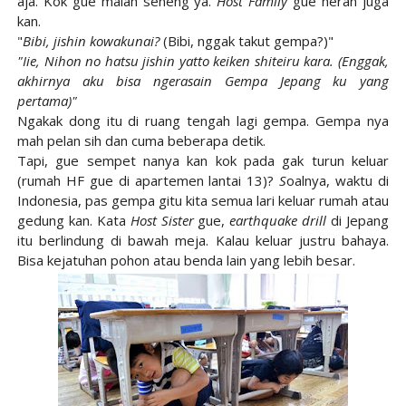
aja. Kok gue malah seneng ya.
Host Family
gue heran juga
kan.
"
Bibi, jishin kowakunai?
(Bibi, nggak takut gempa?)"
"Iie, Nihon no hatsu jishin yatto keiken shiteiru kara. (Enggak,
akhirnya aku bisa ngerasain Gempa Jepang ku yang
pertama)"
Ngakak dong itu di ruang tengah lagi gempa. Gempa nya
mah pelan sih dan cuma beberapa detik.
Tapi, gue sempet nanya kan kok pada gak turun keluar
(rumah HF gue di apartemen lantai 13)?
S
oalnya, waktu di
Indonesia, pas gempa gitu kita semua lari keluar rumah atau
gedung kan. Kata
Host Sister
gue,
earthquake drill
di Jepang
itu berlindung di bawah meja. Kalau keluar justru bahaya.
Bisa kejatuhan pohon atau benda lain yang lebih besar.