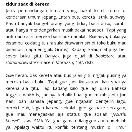
tidur saat di kereta
Jenis pemandangan lumrah yang bakal lo di temui di
kendaraan umum Jepang. Entah bus, kereta listrik, subway.
Pasti banyak banget orang yang tidur, baca buku, sambil
atau hanya mendengarkan musik pakai headset. Tapi yang
unik dari cara mereka baca buku adalah. Biasanya, bukunya
disampul coklat gitu (ini suka ditawarin sih di toko buku mau
disampulin apa enggak. Gratis). Kadang kalau niat juga beli
cover buku gitu. Banyak juga dijual di
bookstore
atau
stationaries store
macem
Maruzen
,
Loft
, dsb.
Gue heran, pas kereta atau bus jalan gitu nggak pusing ya
mereka baca buku. Tapi gue jadi ikut-ikutan kan soalnya
kerena aja gitu. Tapi kadang kalo gue lagi ujian Bahasa
Inggris, which is, jadinya kebalik buat gue malah jadi ujian
Kanji dan Bahasa Jepang, gue ngapalin dengerin lagu,
berdiri. Yah, lagian karena sekolah gue ga pake seragam,
gue mau menegaskan aja status gue adalah "
Jyoushi
Kousei
", siswi SMA. Ya, gue gamau dianggep aneh-aneh lah
ya. Apalagi waktu itu konflik tentang muslim di Timur