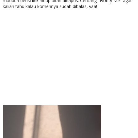
maupun berisi link hidup akan dihapus. Centang "Notify Me" agar
kalian tahu kalau komennya sudah dibalas, yaa!