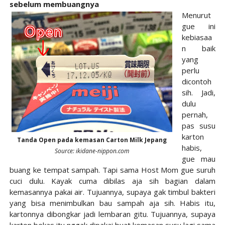
sebelum membuangnya
Menurut
gue ini
kebiasaa
n baik
yang
perlu
dicontoh
sih. Jadi,
dulu
pernah,
pas susu
karton
Tanda Open pada kemasan Carton Milk Jepang
habis,
Source: ikidane-nippon.com
gue mau
buang ke tempat sampah. Tapi sama Host Mom gue suruh
cuci dulu. Kayak cuma dibilas aja sih bagian dalam
kemasannya pakai air. Tujuannya, supaya gak timbul bakteri
yang bisa menimbulkan bau sampah aja sih. Habis itu,
kartonnya dibongkar jadi lembaran gitu. Tujuannya, supaya
karton bekas itu nggak dipakai buat kemasan susu lagi sama