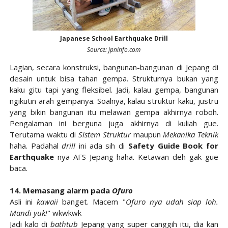
Japanese School Earthquake Drill
Source: jpninfo.com
Lagian, secara konstruksi, bangunan-bangunan di Jepang di
desain untuk bisa tahan gempa. Strukturnya bukan yang
kaku gitu tapi yang fleksibel. Jadi, kalau gempa, bangunan
ngikutin arah gempanya. Soalnya, kalau struktur kaku, justru
yang bikin bangunan itu melawan gempa akhirnya roboh.
Pengalaman ini berguna juga akhirnya di kuliah gue.
Terutama waktu di
Sistem Struktur
maupun
Mekanika Teknik
haha. Padahal
drill
ini ada sih di
Safety Guide Book for
Earthquake
nya AFS Jepang haha. Ketawan deh gak gue
baca.
14. Memasang alarm pada
Ofuro
Asli ini
kawaii
banget. Macem "
Ofuro nya udah siap loh.
Mandi yuk!
" wkwkwk
Jadi kalo di
bathtub
Jepang yang super canggih itu, dia kan