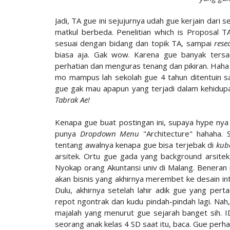
Jadi, TA gue ini sejujurnya udah gue kerjain dari s
matkul berbeda. Penelitian which is Proposal TA
sesuai dengan bidang dan topik TA, sampai
rese
biasa aja. Gak wow. Karena gue banyak tersan
perhatian dan menguras tenang dan pikiran. Hah
mo mampus lah sekolah gue 4 tahun ditentuin sa
gue gak mau apapun yang terjadi dalam kehidupa
Tabrak Ae!
Kenapa gue buat postingan ini, supaya hype nya
punya
Dropdown Menu
"Architecture" hahaha.
tentang awalnya kenapa gue bisa terjebak di
kub
arsitek. Ortu gue gada yang background arsite
Nyokap orang Akuntansi univ di Malang. Beneran 
akan bisnis yang akhirnya merembet ke desain inte
Dulu, akhirnya setelah lahir adik gue yang per
repot ngontrak dan kudu pindah-pindah lagi. Nah
majalah yang menurut gue sejarah banget sih. ID
seorang anak kelas 4 SD saat itu, baca. Gue perh