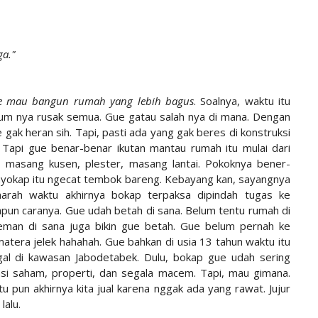
ga."
gue mau bangun rumah yang lebih bagus
. Soalnya, waktu itu
sum nya rusak semua. Gue gatau salah nya di mana. Dengan
 gak heran sih. Tapi, pasti ada yang gak beres di konstruksi
Tapi gue benar-benar ikutan mantau rumah itu mulai dari
, masang kusen, plester, masang lantai. Pokoknya bener-
nyokap itu ngecat tembok bareng. Kebayang kan, sayangnya
rah waktu akhirnya bokap terpaksa dipindah tugas ke
pun caranya. Gue udah betah di sana. Belum tentu rumah di
man di sana juga bikin gue betah. Gue belum pernah ke
tera jelek hahahah. Gue bahkan di usia 13 tahun waktu itu
ggal di kawasan Jabodetabek. Dulu, bokap gue udah sering
asi saham, properti, dan segala macem. Tapi, mau gimana.
u pun akhirnya kita jual karena nggak ada yang rawat. Jujur
lalu.