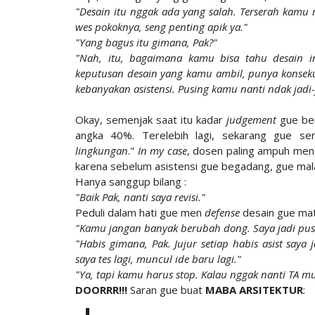
"Desain itu nggak ada yang salah. Terserah kamu
wes pokoknya, seng penting apik ya."
"Yang bagus itu gimana, Pak?"
"Nah, itu, bagaimana kamu bisa tahu desain 
keputusan desain yang kamu ambil, punya konsekue
kebanyakan asistensi. Pusing kamu nanti ndak jadi-
Okay, semenjak saat itu kadar
judgement
gue ber
angka 40%. Terelebih lagi, sekarang gue se
lingkungan
."
In my case
, dosen paling ampuh men
karena sebelum asistensi gue begadang, gue mal
Hanya sanggup bilang :
"Baik Pak, nanti saya revisi."
Peduli dalam hati gue men
defense
desain gue mat
"Kamu jangan banyak berubah dong. Saya jadi pus
"Habis gimana, Pak. Jujur setiap habis asist saya 
saya tes lagi, muncul ide baru lagi."
"Ya, tapi kamu harus stop. Kalau nggak nanti TA mu
DOORRR!!!
Saran gue buat
MABA ARSITEKTUR
: