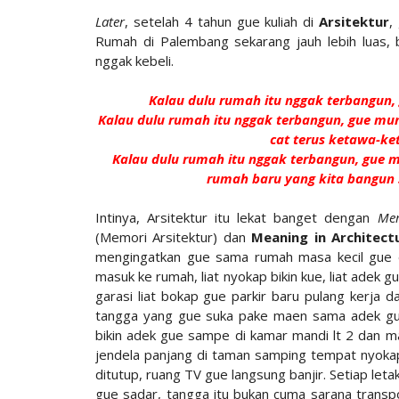
Later
, setelah 4 tahun gue kuliah di
Arsitektur
,
Rumah di Palembang sekarang jauh lebih luas, 
nggak kebeli.
Kalau dulu rumah itu nggak terbangun, 
Kalau dulu rumah itu nggak terbangun, gue mu
cat terus ketawa-k
Kalau dulu rumah itu nggak terbangun, gue 
rumah baru yang kita bangun 
Intinya, Arsitektur itu lekat banget dengan
Me
(Memori Arsitektur) dan
Meaning in Architec
mengingatkan gue sama rumah masa kecil gue d
masuk ke rumah, liat nyokap bikin kue, liat adek 
garasi liat bokap gue parkir baru pulang kerja d
tangga yang gue suka pake maen sama adek gue
bikin adek gue sampe di kamar mandi lt 2 dan mai
jendela panjang di taman samping tempat nyokap
ditutup, ruang TV gue langsung banjir. Setiap let
gue sadar, tangga itu bukan cuma sarana transpo