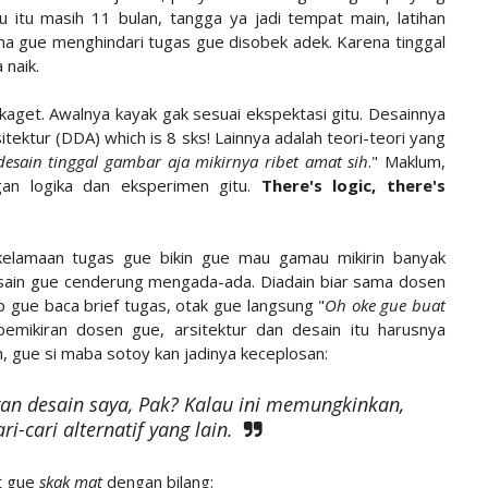
 itu masih 11 bulan, tangga ya jadi tempat main, latihan
ana gue menghindari tugas gue disobek adek. Karena tinggal
 naik.
kaget. Awalnya kayak gak sesuai ekspektasi gitu. Desainnya
ektur (DDA) which is 8 sks! Lainnya adalah teori-teori yang
desain tinggal gambar aja mikirnya ribet amat sih
." Maklum,
gan logika dan eksperimen gitu.
There's logic, there's
-kelamaan tugas gue bikin gue mau gamau mikirin banyak
f desain gue cenderung mengada-ada. Diadain biar sama dosen
p gue baca brief tugas, otak gue langsung "
Oh oke gue buat
pemikiran dosen gue, arsitektur dan desain itu harusnya
h, gue si maba sotoy kan jadinya keceplosan:
an desain saya, Pak?
Kalau ini memungkinkan,
i-cari alternatif yang lain.
t gue
skak mat
dengan bilang: