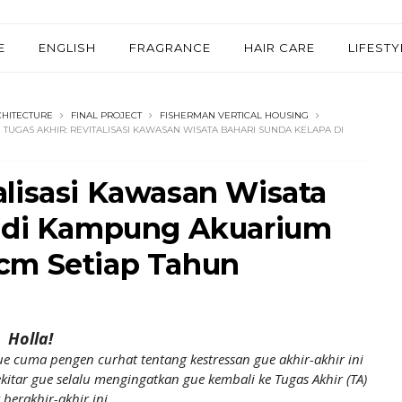
E
ENGLISH
FRAGRANCE
HAIR CARE
LIFESTY
CHITECTURE
FINAL PROJECT
FISHERMAN VERTICAL HOUSING
TUGAS AKHIR: REVITALISASI KAWASAN WISATA BAHARI SUNDA KELAPA DI
lisasi Kawasan Wisata
a di Kampung Akuarium
cm Setiap Tahun
Holla!
Gue cuma pengen curhat tentang kestressan gue akhir-akhir ini
itar gue selalu mengingatkan gue kembali ke Tugas Akhir (TA)
 berakhir-akhir ini.