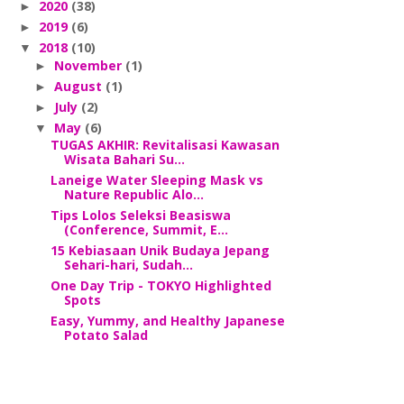
2020
(38)
►
2019
(6)
►
2018
(10)
▼
November
(1)
►
August
(1)
►
July
(2)
►
May
(6)
▼
TUGAS AKHIR: Revitalisasi Kawasan
Wisata Bahari Su...
Laneige Water Sleeping Mask vs
Nature Republic Alo...
Tips Lolos Seleksi Beasiswa
(Conference, Summit, E...
15 Kebiasaan Unik Budaya Jepang
Sehari-hari, Sudah...
One Day Trip - TOKYO Highlighted
Spots
Easy, Yummy, and Healthy Japanese
Potato Salad