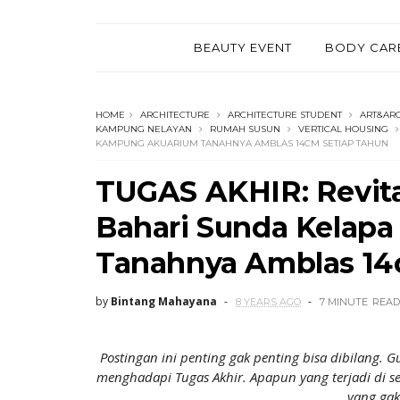
BEAUTY EVENT
BODY CAR
HOME
ARCHITECTURE
ARCHITECTURE STUDENT
ART&AR
KAMPUNG NELAYAN
RUMAH SUSUN
VERTICAL HOUSING
KAMPUNG AKUARIUM TANAHNYA AMBLAS 14CM SETIAP TAHUN
TUGAS AKHIR: Revita
Bahari Sunda Kelap
Tanahnya Amblas 14
by
Bintang Mahayana
8 YEARS AGO
7 MINUTE
READ
Postingan ini penting gak penting bisa dibilang. 
menghadapi Tugas Akhir. Apapun yang terjadi di sek
yang gak