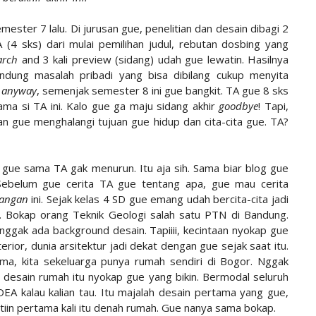
emester 7 lalu. Di jurusan gue, penelitian dan desain dibagi 2
 (4 sks) dari mulai pemilihan judul, rebutan dosbing yang
arch
and 3 kali preview (sidang) udah gue lewatin. Hasilnya
dung masalah pribadi yang bisa dibilang cukup menyita
a
anyway
, semenjak semester 8 ini gue bangkit. TA gue 8 sks
ma si TA ini. Kalo gue ga maju sidang akhir
goodbye
! Tapi,
n gue menghalangi tujuan gue hidup dan cita-cita gue. TA?
 gue sama TA gak menurun. Itu aja sih. Sama biar blog gue
 Sebelum gue cerita TA gue tentang apa, gue mau cerita
angan
ini. Sejak kelas 4 SD gue emang udah bercita-cita jadi
k. Bokap orang Teknik Geologi salah satu PTN di Bandung.
nggak ada background desain. Tapiiii, kecintaan nyokap gue
rior, dunia arsitektur jadi dekat dengan gue sejak saat itu.
tama, kita sekeluarga punya rumah sendiri di Bogor. Nggak
, desain rumah itu nyokap gue yang bikin. Bermodal seluruh
EA kalau kalian tau. Itu majalah desain pertama yang gue,
atiin pertama kali itu denah rumah. Gue nanya sama bokap.