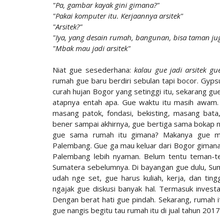
"Pa, gambar kayak gini gimana?"
"Pakai komputer itu. Kerjaannya arsitek"
"Arsitek?"
"Iya, yang desain rumah, bangunan, bisa taman ju
"Mbak mau jadi arsitek"
Niat gue sesederhana:
kalau gue jadi arsitek 
rumah gue baru berdiri sebulan tapi bocor. Gyp
curah hujan Bogor yang setinggi itu, sekarang gue
atapnya entah apa. Gue waktu itu masih awam. 
masang patok, fondasi, bekisting, masang bata
bener sampai akhirnya, gue bertiga sama bokap 
gue sama rumah itu gimana? Makanya gue ma
Palembang. Gue ga mau keluar dari Bogor gimana
Palembang lebih nyaman. Belum tentu teman-te
Sumatera sebelumnya. Di bayangan gue dulu, Suma
udah nge set, gue harus kuliah, kerja, dan tin
ngajak gue diskusi banyak hal. Termasuk invest
Dengan berat hati gue pindah. Sekarang, rumah it
gue nangis begitu tau rumah itu di jual tahun 2017 