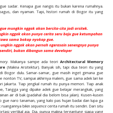
 gue sadar. Kenapa gue nangis itu bukan karena rumahnya.
bagus, dan nyaman. Tapi, histori rumah di Bogor itu yang
gue mungkin nggak akan bercita-cita jadi arsitek.
ngkin nggak akan punya cerita seru baju gue ketumpahan
etawa sama bokap nyokap gue.
mungkin nggak akan pernah ngerasain senengnya punya
sendiri, bukan dibangun sama developer
mory
. Makanya sampe ada teori
Architectural Memory
ture
(Makna Arsitektur). Banyak sih, tapi dua teori itu yang
i Bogor dulu. Samar-samar, gue masih inget gimana gue
gue nonton TV, sampai akhirnya malem, gue sama adek lari ke
ari Jakarta. Tiap jengkal rumah itu punya memori. Tiap anak
, Tangga yang dipake adek gue belajar merangkak, yang
nan air di bak (padahal dia belom bisa jalan). Kusen-kusen
 gue naro tanaman, yang kalo pas hujan badai dan lupa ga
ak ruangannya bikin
sequence
cerita rumah itu sendiri. Dari situ
rtasi vertikal aja. Dia, punya makna tergantung siapa yang