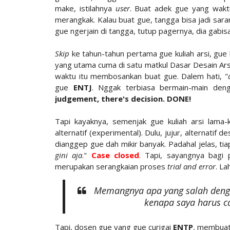
make, istilahnya
user
. Buat adek gue yang waktu
merangkak. Kalau buat gue, tangga bisa jadi sar
gue ngerjain di tangga, tutup pagernya, dia gabisa
Skip
ke tahun-tahun pertama gue kuliah arsi, gue 
yang utama cuma di satu matkul Dasar Desain Arsit
waktu itu membosankan buat gue. Dalem hati, "
gue
ENTJ
. Nggak terbiasa bermain-main den
judgement, there's decision. DONE!
Tapi kayaknya, semenjak gue kuliah arsi lama
alternatif (experimental). Dulu, jujur, alternati
dianggep gue dah mikir banyak. Padahal jelas, tia
gini aja
."
Case closed
. Tapi, sayangnya bagi 
merupakan serangkaian proses
trial and error
. La
Memangnya apa yang salah deng
kenapa saya harus car
Tapi, dosen gue yang gue curigai
ENTP
, membua