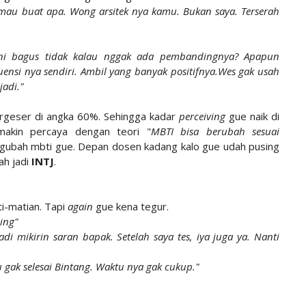
 mau buat apa. Wong arsitek nya kamu. Bukan saya. Terserah
ini bagus tidak kalau nggak ada pembandingnya? Apapun
nsi nya sendiri. Ambil yang banyak positifnya.Wes gak usah
jadi."
geser di angka 60%. Sehingga kadar
perceiving
gue naik di
makin percaya dengan teori "
MBTI bisa berubah sesuai
gubah mbti gue. Depan dosen kadang kalo gue udah pusing
ah jadi
INTJ
.
i-matian. Tapi
again
gue kena tegur.
ing"
jadi mikirin saran bapak. Setelah saya tes, iya juga ya. Nanti
 gak selesai Bintang. Waktu nya gak cukup."