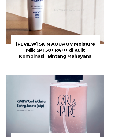
[REVIEW] SKIN AQUA UV Moisture
Milk SPF50+ PA+++ di Kulit
Kombinasi | Bintang Mahayana