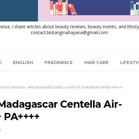
nesia. I share articles about beauty reviews, beauty events, and lifestyl
contact.bintangmahayana@gmail.com.
E
ENGLISH
FRAGRANCE
HAIR CARE
LIFESTY
EVIEW SKIN1004 - MADAGASCAR CENTELLA AIR-FIT SUNCREAM SPF50+ PA++++
adagascar Centella Air-
+ PA++++
D