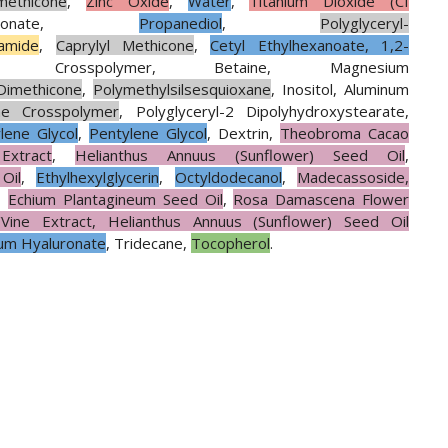
methicone
,
Zinc Oxide
,
Water
,
Titanium Dioxide
(CI
rbonate,
Propanediol
,
Polyglyceryl-
namide
,
Caprylyl Methicone
,
Cetyl Ethylhexanoate, 1,2-
 Crosspolymer, Betaine, Magnesium
Dimethicone
,
Polymethylsilsesquioxane
, Inositol, Aluminum
ne Crosspolymer
, Polyglyceryl-2 Dipolyhydroxystearate,
lene Glycol
,
Pentylene Glycol
, Dextrin,
Theobroma Cacao
Extract
,
Helianthus Annuus (Sunflower) Seed Oil
,
Oil
,
Ethylhexylglycerin
,
Octyldodecanol
,
Madecassoside,
,
Echium Plantagineum Seed Oil
,
Rosa Damascena Flower
Vine Extract, Helianthus Annuus (Sunflower) Seed Oil
um Hyaluronate
, Tridecane,
Tocopherol
.