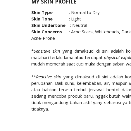
MY SKIN PROFILE
Skin Type
: Normal to Dry
Skin Tone
: Light
Skin Undertone
: Neutral
Skin Concerns
: Acne Scars, Whiteheads, Dark
Acne-Prone
*
Sensitive skin
yang dimaksud di sini adalah k
matahari terlalu lama atau terdapat
physical exfo
mudah memerah saat cuci muka dengan sabun wa
**
Reactive skin
yang dimaksud di sini adalah kon
perubahan. Baik suhu, kelembaban, air, maupun
atau bahkan terasa timbul jerawat bentol dala
sedang mencoba produk baru, nggak butuh waktu
tidak mengandung bahan aktif yang seharusnya t
tidaknya.