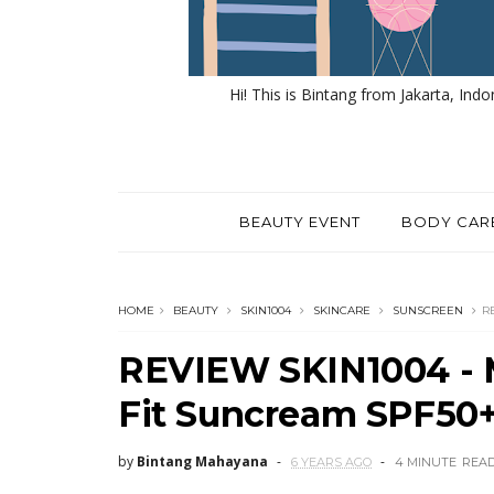
Hi! This is Bintang from Jakarta, Indo
BEAUTY EVENT
BODY CAR
HOME
BEAUTY
SKIN1004
SKINCARE
SUNSCREEN
R
REVIEW SKIN1004 - M
Fit Suncream SPF50
by
Bintang Mahayana
6 YEARS AGO
4 MINUTE
REA