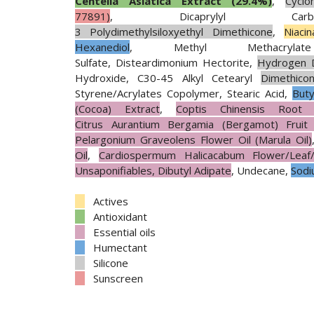
Centella Asiatica Extract (29.4%)
,
Cyclo
77891)
, Dicaprylyl Ca
3 Polydimethylsiloxyethyl Dimethicone
,
Niaci
Hexanediol
, Methyl Methacrylate
Sulfate, Disteardimonium Hectorite,
Hydrogen 
Hydroxide, C30-45 Alkyl Cetearyl
Dimethico
Styrene/Acrylates Copolymer, Stearic Acid,
Buty
(Cocoa) Extract
,
Coptis Chinensis Root 
Citrus Aurantium Bergamia (Bergamot) Fruit 
Pelargonium Graveolens Flower Oil (Marula Oil)
Oil
,
Cardiospermum Halicacabum Flower/Leaf/
Unsaponifiables, Dibutyl Adipate
, Undecane,
Sodi
__
Actives
__
Antioxidant
__
Essential oils
__
Humectant
__
Silicone
__
Sunscreen