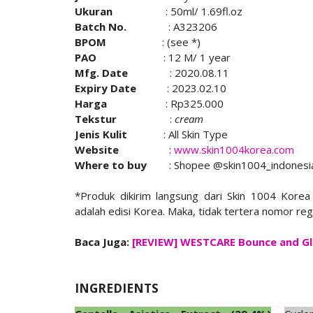
Ukuran
: 50ml/ 1.69fl.oz
Batch No.
: A323206
BPOM
: (see *)
PAO
: 12 M/ 1 year
Mfg. Date
: 2020.08.11
Expiry Date
: 2023.02.10
Harga
: Rp325.000
Tekstur
:
cream
Jenis Kulit
: All Skin Type
Website
:
www.skin1004korea.com
Where to buy
: Shopee @skin1004_indonesi
*Produk dikirim langsung dari Skin 1004 Korea
adalah edisi Korea. Maka, tidak tertera nomor re
Baca Juga:
[REVIEW] WESTCARE Bounce and G
INGREDIENTS