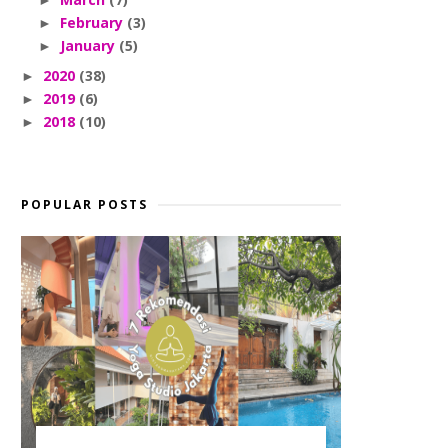
►
February
(3)
►
January
(5)
►
2020
(38)
►
2019
(6)
►
2018
(10)
►
POPULAR POSTS