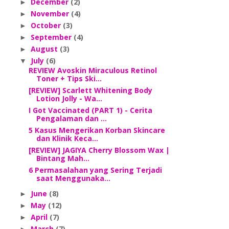
December
(2)
►
November
(4)
►
October
(3)
►
September
(4)
►
August
(3)
►
July
(6)
▼
REVIEW Avoskin Miraculous Retinol
Toner + Tips Ski...
[REVIEW] Scarlett Whitening Body
Lotion Jolly - Wa...
I Got Vaccinated (PART 1) - Cerita
Pengalaman dan ...
5 Kasus Mengerikan Korban Skincare
dan Klinik Keca...
[REVIEW] JAGIYA Cherry Blossom Wax |
Bintang Mah...
6 Permasalahan yang Sering Terjadi
saat Menggunaka...
June
(8)
►
May
(12)
►
April
(7)
►
March
(7)