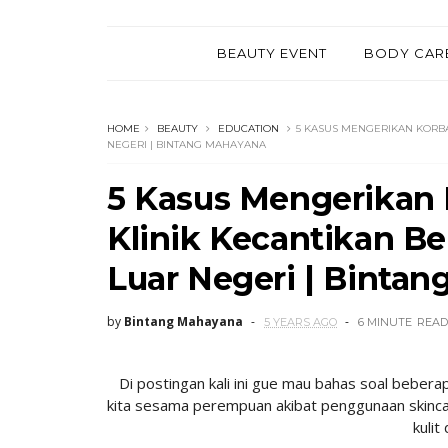
BEAUTY EVENT
BODY CAR
HOME
BEAUTY
EDUCATION
5 KASUS MENGERIKAN KORBA
NEGERI | BINTANG MAHAYANA
5 Kasus Mengerikan 
Klinik Kecantikan B
Luar Negeri | Binta
by
Bintang Mahayana
5 YEARS AGO
6 MINUTE
READ
Di
postingan kali ini gue mau bahas soal bebe
kita sesama perempuan akibat penggunaan skinca
kulit