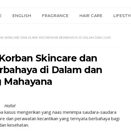
E
ENGLISH
FRAGRANCE
HAIR CARE
LIFESTY
N SKINCARE DAN KLINIK KECANTIKAN BERBAHAYA DI DALAM DAN LUAR
Korban Skincare dan
erbahaya di Dalam dan
ng Mahayana
Holla!
rapa kasus mengerikan yang naas menimpa saudara-saudara
re dan perawatan kecantikan yang ternyata berbahaya bagi
 dan kesehatan.