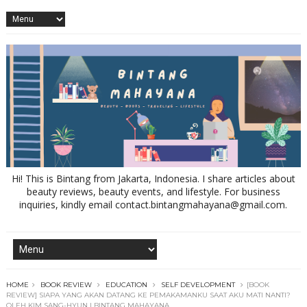
Hi! This is Bintang from Jakarta, Indonesia. I share articles about
beauty reviews, beauty events, and lifestyle. For business
inquiries, kindly email contact.bintangmahayana@gmail.com.
HOME
BOOK REVIEW
EDUCATION
SELF DEVELOPMENT
[BOOK
REVIEW] SIAPA YANG AKAN DATANG KE PEMAKAMANKU SAAT AKU MATI NANTI?
OLEH KIM SANG-HYUN | BINTANG MAHAYANA