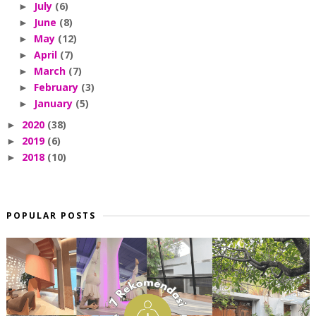
July
(6)
►
June
(8)
►
May
(12)
►
April
(7)
►
March
(7)
►
February
(3)
►
January
(5)
►
2020
(38)
►
2019
(6)
►
2018
(10)
►
POPULAR POSTS