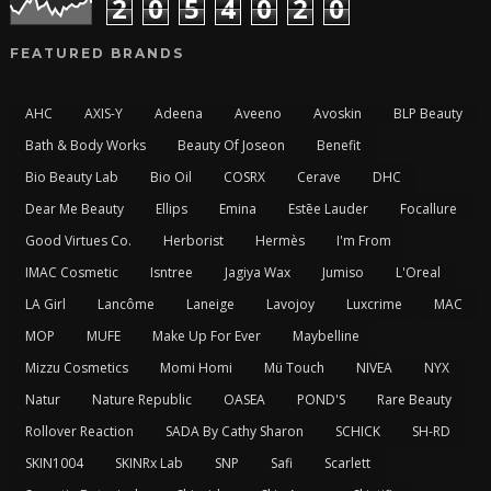
2
0
5
4
0
2
0
FEATURED BRANDS
AHC
AXIS-Y
Adeena
Aveeno
Avoskin
BLP Beauty
Bath & Body Works
Beauty Of Joseon
Benefit
Bio Beauty Lab
Bio Oil
COSRX
Cerave
DHC
Dear Me Beauty
Ellips
Emina
Estēe Lauder
Focallure
Good Virtues Co.
Herborist
Hermès
I'm From
IMAC Cosmetic
Isntree
Jagiya Wax
Jumiso
L'Oreal
LA Girl
Lancôme
Laneige
Lavojoy
Luxcrime
MAC
MOP
MUFE
Make Up For Ever
Maybelline
Mizzu Cosmetics
Momi Homi
Mü Touch
NIVEA
NYX
Natur
Nature Republic
OASEA
POND'S
Rare Beauty
Rollover Reaction
SADA By Cathy Sharon
SCHICK
SH-RD
SKIN1004
SKINRx Lab
SNP
Safi
Scarlett