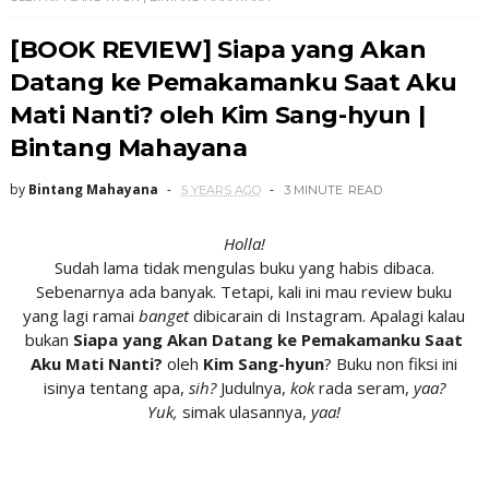
[BOOK REVIEW] Siapa yang Akan
Datang ke Pemakamanku Saat Aku
Mati Nanti? oleh Kim Sang-hyun |
Bintang Mahayana
by
Bintang Mahayana
5 YEARS AGO
3 MINUTE
READ
Holla!
Sudah lama tidak mengulas buku yang habis dibaca.
Sebenarnya ada banyak. Tetapi, kali ini mau review buku
yang lagi ramai
banget
dibicarain di Instagram. Apalagi kalau
bukan
Siapa yang Akan Datang ke Pemakamanku Saat
Aku Mati Nanti?
oleh
Kim Sang-hyun
? Buku non fiksi ini
isinya tentang apa,
sih?
Judulnya,
kok
rada seram,
yaa?
Yuk,
simak ulasannya,
yaa!