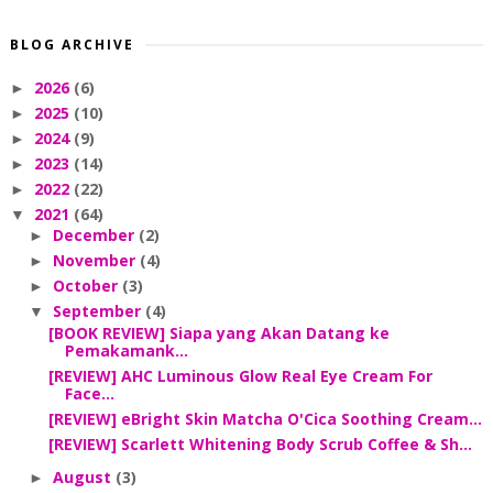
BLOG ARCHIVE
2026
(6)
►
2025
(10)
►
2024
(9)
►
2023
(14)
►
2022
(22)
►
2021
(64)
▼
December
(2)
►
November
(4)
►
October
(3)
►
September
(4)
▼
[BOOK REVIEW] Siapa yang Akan Datang ke
Pemakamank...
[REVIEW] AHC Luminous Glow Real Eye Cream For
Face...
[REVIEW] eBright Skin Matcha O'Cica Soothing Cream...
[REVIEW] Scarlett Whitening Body Scrub Coffee & Sh...
August
(3)
►