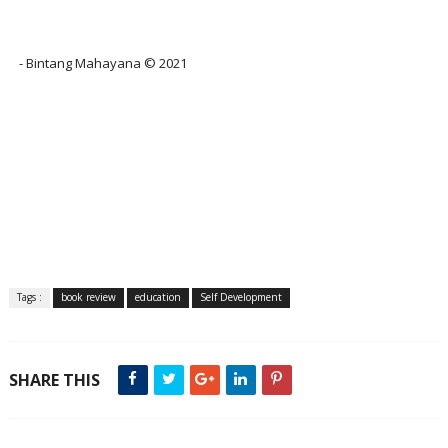
- Bintang Mahayana ©️ 2021
Tags :
book review
education
Self Development
SHARE THIS